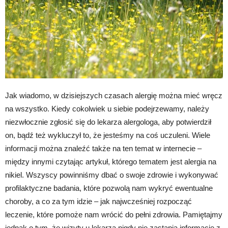
Jak wiadomo, w dzisiejszych czasach alergię można mieć wręcz
na wszystko. Kiedy cokolwiek u siebie podejrzewamy, należy
niezwłocznie zgłosić się do lekarza alergologa, aby potwierdził
on, bądź też wykluczył to, że jesteśmy na coś uczuleni. Wiele
informacji można znaleźć także na ten temat w internecie –
między innymi czytając artykuł, którego tematem jest alergia na
nikiel. Wszyscy powinniśmy dbać o swoje zdrowie i wykonywać
profilaktyczne badania, które pozwolą nam wykryć ewentualne
choroby, a co za tym idzie – jak najwcześniej rozpocząć
leczenie, które pomoże nam wrócić do pełni zdrowia. Pamiętajmy
jednak o tym, że wizyty u lekarza nigdy nie zastąpią informacje z