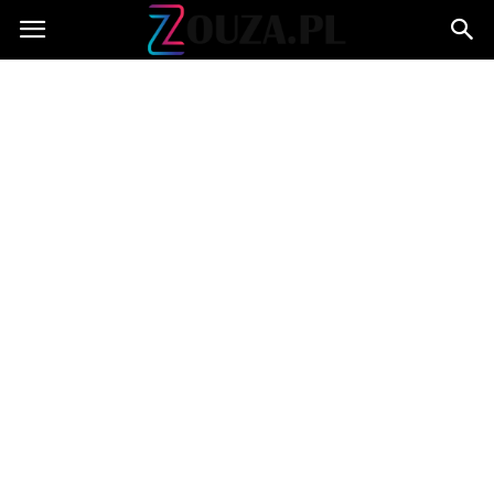
Zouza.pl