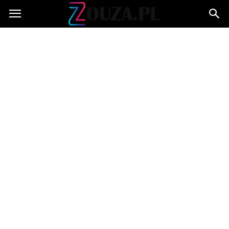
Zouza.pl