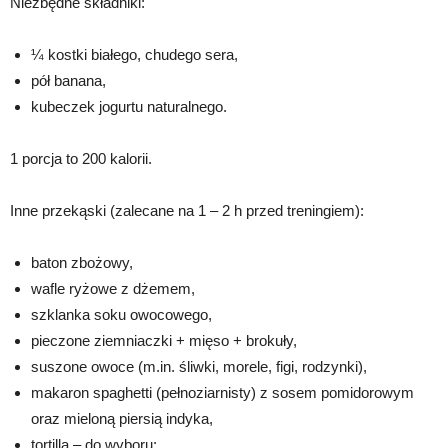
Niezbędne składniki:
¼ kostki białego, chudego sera,
pół banana,
kubeczek jogurtu naturalnego.
1 porcja to 200 kalorii.
Inne przekąski (zalecane na 1 – 2 h przed treningiem):
baton zbożowy,
wafle ryżowe z dżemem,
szklanka soku owocowego,
pieczone ziemniaczki + mięso + brokuły,
suszone owoce (m.in. śliwki, morele, figi, rodzynki),
makaron spaghetti (pełnoziarnisty) z sosem pomidorowym
oraz mieloną piersią indyka,
tortilla – do wyboru: