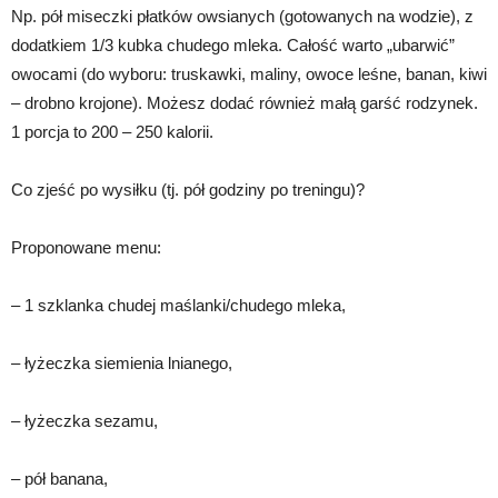
Np. pół miseczki płatków owsianych (gotowanych na wodzie), z
dodatkiem 1/3 kubka chudego mleka. Całość warto „ubarwić”
owocami (do wyboru: truskawki, maliny, owoce leśne, banan, kiwi
– drobno krojone). Możesz dodać również małą garść rodzynek.
1 porcja to 200 – 250 kalorii.
Co zjeść po wysiłku (tj. pół godziny po treningu)?
Proponowane menu:
– 1 szklanka chudej maślanki/chudego mleka,
– łyżeczka siemienia lnianego,
– łyżeczka sezamu,
– pół banana,