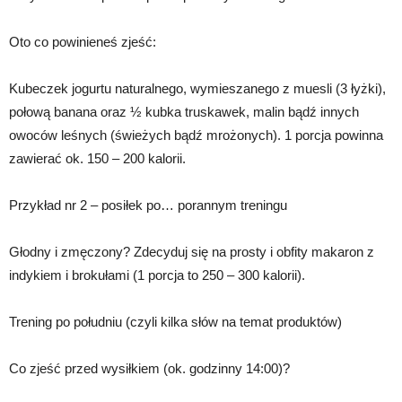
Oto co powinieneś zjeść:
Kubeczek jogurtu naturalnego, wymieszanego z muesli (3 łyżki),
połową banana oraz ½ kubka truskawek, malin bądź innych
owoców leśnych (świeżych bądź mrożonych). 1 porcja powinna
zawierać ok. 150 – 200 kalorii.
Przykład nr 2 – posiłek po… porannym treningu
Głodny i zmęczony? Zdecyduj się na prosty i obfity makaron z
indykiem i brokułami (1 porcja to 250 – 300 kalorii).
Trening po południu (czyli kilka słów na temat produktów)
Co zjeść przed wysiłkiem (ok. godzinny 14:00)?