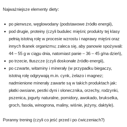
Najważniejsze elementy diety:
po pierwsze, węglowodany (podstawowe źródło energii),
pod drugie, proteiny (czyli budulec mięśni; produkty tej klasy
pełnią istotną rolę w procesie wzrostu i naprawy mięśni oraz
innych tkanek organizmu; zaleca się, aby panowie spożywali:
44 – 55 g w ciągu dnia, natomiast panie – 36 – 45 g/na dzień),
po trzecie, tłuszcze (czyli doskonałe źródło energii),
po czwarte, witaminy i minerały (w przypadku biegaczy,
istotną rolę odgrywają m.in. cynk, żelazo i magnez;
nadmienione minerały zawarte są w takich produktach jak:
płatki owsiane, pestki dyni i słonecznika, orzechy, rodzynki,
pszenica, jogurty naturalne, pomidory, awokado, brukselka,
groch, fasola, winogrona, maliny, wiśnie, jeżyny, daktyle).
Poranny trening (czyli co jeść przed i po ćwiczeniach?)