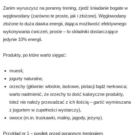
Zanim wyruszysz na poranny trening, zjedź śniadanie bogate w
węglowodany (zarówno te proste, jak i złożone). Węglowodany
złożone to duża dawka energii, dająca możliwość efektywnego
wykonywania ćwiczeń, proste – to składniki dostarczające
jedynie 10% energii.
Produkty, po które warto sięgać:
muesli,
jogurty naturalne,
orzechy (głównie: włoskie, laskowe, pistacji bądź nerkowca;
warto nadmienić, że orzechy to dość kaloryczne produkty,
toteż nie należy przesadzać z ich ilością – garść wymieszana
z jogurtem w zupełności wystarczy),
owoce (m.in. truskawki, maliny, jagody, jeżyny).
Przykład nr 1 – posiłek przed porannym treningiem