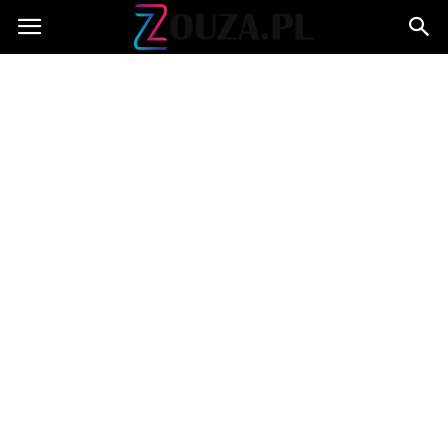
Zouza.pl