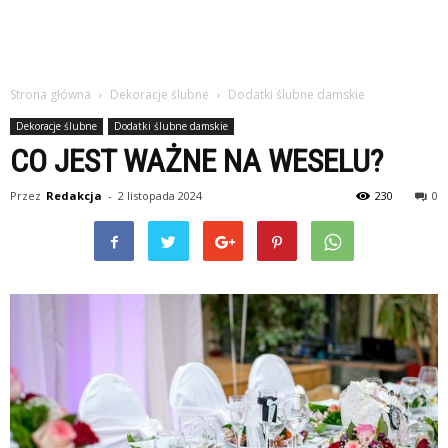
Strona główna
Dekoracje ślubne
Dodatki ślubne damskie
Dekoracje ślubne
Dodatki ślubne damskie
CO JEST WAŻNE NA WESELU?
Przez
Redakcja
-
2 listopada 2024
230
0