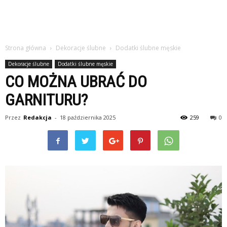
Strona główna
Dekoracje ślubne
Dodatki ślubne męskie
Dekoracje ślubne
Dodatki ślubne męskie
CO MOŻNA UBRAĆ DO
GARNITURU?
Przez
Redakcja
-
18 października 2025
259
0