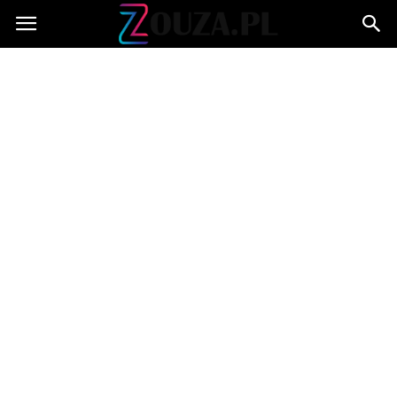
Zouza.pl