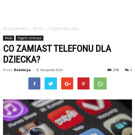
Strona główna
Moda
Zegarki dziecięce
Moda
Zegarki dziecięce
CO ZAMIAST TELEFONU DLA
DZIECKA?
Przez
Redakcja
-
12 listopada 2024
274
0