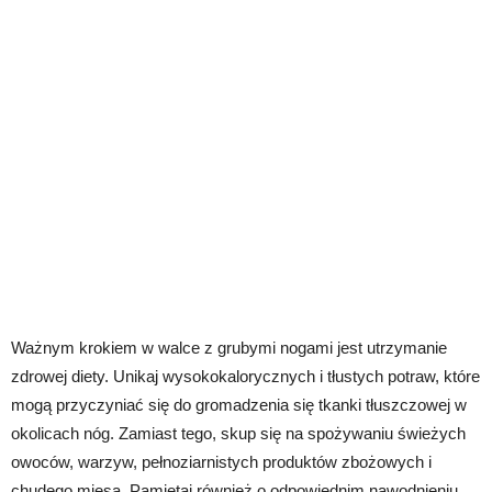
Ważnym krokiem w walce z grubymi nogami jest utrzymanie
zdrowej diety. Unikaj wysokokalorycznych i tłustych potraw, które
mogą przyczyniać się do gromadzenia się tkanki tłuszczowej w
okolicach nóg. Zamiast tego, skup się na spożywaniu świeżych
owoców, warzyw, pełnoziarnistych produktów zbożowych i
chudego mięsa. Pamiętaj również o odpowiednim nawodnieniu