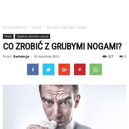
Strona główna
Moda
Spodnie damskie casual
Moda
Spodnie damskie casual
CO ZROBIĆ Z GRUBYMI NOGAMI?
Przez
Redakcja
-
30 kwietnia 2025
227
0