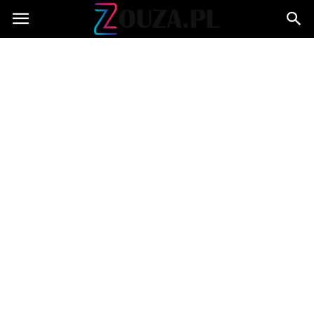
Zouza.pl