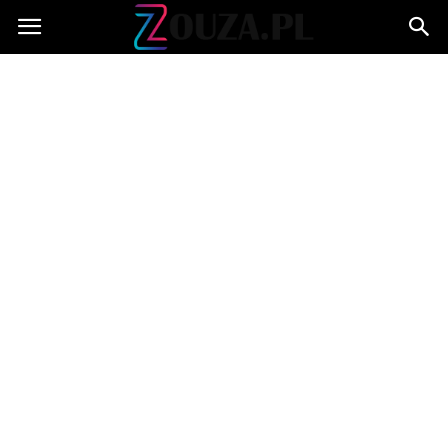
Zouza.pl