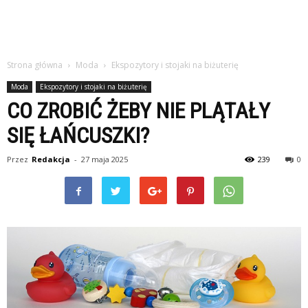
Strona główna
Moda
Ekspozytory i stojaki na biżuterię
Moda
Ekspozytory i stojaki na biżuterię
CO ZROBIĆ ŻEBY NIE PLĄTAŁY
SIĘ ŁAŃCUSZKI?
Przez
Redakcja
-
27 maja 2025
239
0