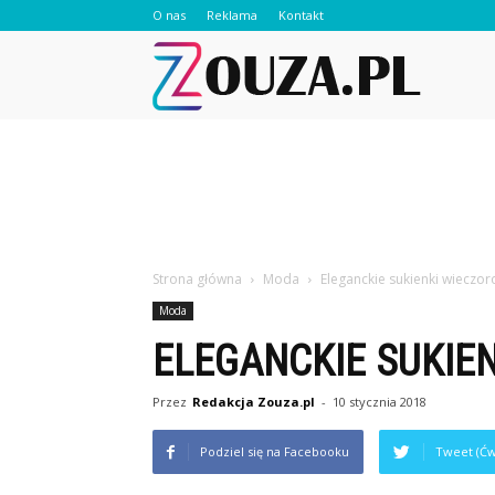
O nas
Reklama
Kontakt
Zouza.pl
Strona główna
Moda
Eleganckie sukienki wieczo
Moda
ELEGANCKIE SUKIE
Przez
Redakcja Zouza.pl
-
10 stycznia 2018
Podziel się na Facebooku
Tweet (Ćw