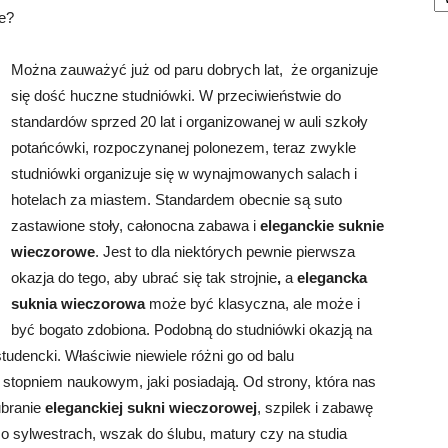
je?
Można zauważyć już od paru dobrych lat, że organizuje
się dość huczne studniówki. W przeciwieństwie do
standardów sprzed 20 lat i organizowanej w auli szkoły
potańcówki, rozpoczynanej polonezem, teraz zwykle
studniówki organizuje się w wynajmowanych salach i
hotelach za miastem. Standardem obecnie są suto
zastawione stoły, całonocna zabawa i
eleganckie suknie
wieczorowe
. Jest to dla niektórych pewnie pierwsza
okazja do tego, aby ubrać się tak strojnie
,
a
elegancka
suknia wieczorowa
może być klasyczna, ale może i
być bogato zdobiona. Podobną do studniówki okazją na
tudencki. Właściwie niewiele różni go od balu
stopniem naukowym, jaki posiadają. Od strony, która nas
ubranie
eleganckiej sukni wieczorowej
, szpilek i zabawę
o sylwestrach, wszak do ślubu, matury czy na studia