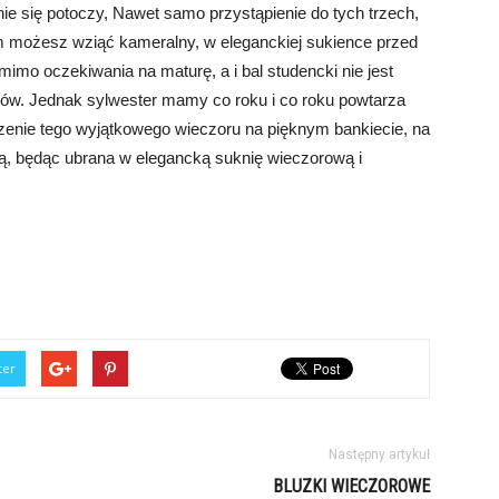
nie się potoczy, Nawet samo przystąpienie do tych trzech,
m możesz wziąć kameralny, w eleganckiej sukience przed
imo oczekiwania na maturę, a i bal studencki nie jest
w. Jednak sylwester mamy co roku i co roku powtarza
zenie tego wyjątkowego wieczoru na pięknym bankiecie, na
rą, będąc ubrana w elegancką suknię wieczorową i
ter
Następny artykuł
BLUZKI WIECZOROWE