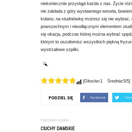
niekoniecznie przystąpi każda z nas. Życie róż
nie zakłada z góry wystawnego wesela, bowie
kolano, na studniówkę możesz się nie wybrać, m
powszechnym i nieodłącznym elementem studió
się okazja, podczas której można wybrać spęd
którym to oszołomisz wszystkich piękną fryzu
wystrzałowe szpilki.
[Głosów:1 Średnia:5/5]
PODZIEL SIĘ
Facebook
Twit
Poprzedni artykuł
CIUCHY DAMSKIE