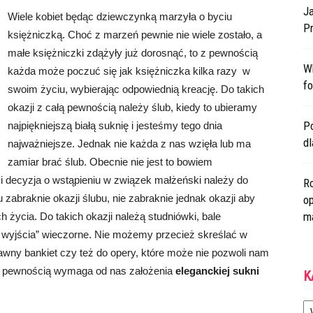
Ja
Wiele kobiet będąc dziewczynką marzyła o byciu
Pr
księżniczką. Choć z marzeń pewnie nie wiele zostało, a
małe księżniczki zdążyły już dorosnąć, to z pewnością
W
każda może poczuć się jak księżniczka kilka razy w
fo
swoim życiu, wybierając odpowiednią kreację. Do takich
okazji z całą pewnością należy ślub, kiedy to ubieramy
Po
najpiękniejszą białą suknię i jesteśmy tego dnia
d
najważniejsze. Jednak nie każda z nas wzięła lub ma
zamiar brać ślub. Obecnie nie jest to bowiem
 decyzja o wstąpieniu w związek małżeński należy do
Ro
zabraknie okazji ślubu, nie zabraknie jednak okazji aby
op
m
życia. Do takich okazji należą studniówki, bale
ie wyjścia” wieczorne. Nie możemy przecież skreślać w
tawny bankiet czy też do opery, które może nie pozwoli nam
ałą pewnością wymaga od nas założenia
eleganckiej sukni
K
Ka