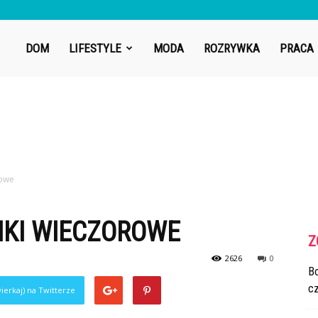
DOM
LIFESTYLE
MODA
ROZRYWKA
PRACA
rowe
NKI WIECZOROWE
Z
2626
0
Bo
cz
ierkaj) na Twitterze