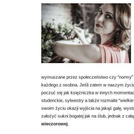
wymuszane przez społeczeństwo czy “normy” i
każdego z osobna. Jeśli zatem w naszym życiu 
poczuć się jak księżniczka w innych momentach 
studenckie, sylwestry a także rozmaite “wielk
swoim życiu okazji wyjścia na jakąś galę, wys
założyć sukni bogatej jak na ślub, jednak z c
wieczorowej
.