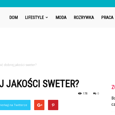
DOM
LIFESTYLE
MODA
ROZRYWKA
PRACA
ić dobrej jakości sweter?
J JAKOŚCI SWETER?
Z
178
0
Bo
cz
ierkaj) na Twitterze