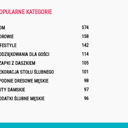
OPULARNE KATEGORIE
574
OM
158
DROWIE
142
IFESTYLE
114
ODZIĘKOWANIA DLA GOŚCI
105
ZAPKI Z DASZKIEM
101
EKORACJA STOŁU ŚLUBNEGO
98
PODNIE DRESOWE MĘSKIE
97
UTY DAMSKIE
96
ODATKI ŚLUBNE MĘSKIE