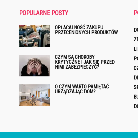
POPULARNE POSTY
P
OPŁACALNOŚĆ ZAKUPU
D
PRZECENIONYCH PRODUKTÓW
Z
L
CZYM SĄ CHOROBY
P
KRYTYCZNE I JAK SIĘ PRZED
NIMI ZABEZPIECZYĆ?
C
D
O CZYM WARTO PAMIĘTAĆ
S
URZĄDZAJĄC DOM?
B
D