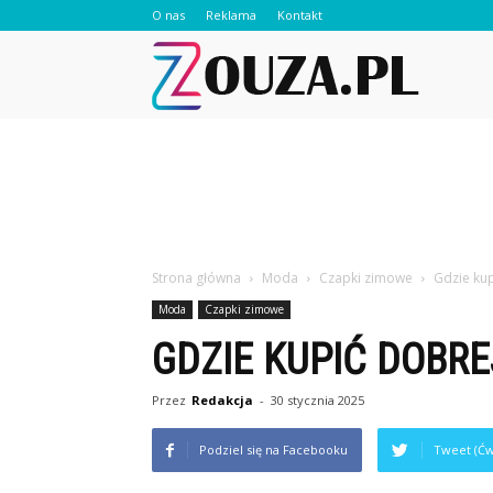
O nas
Reklama
Kontakt
Zouza.pl
Strona główna
Moda
Czapki zimowe
Gdzie kup
Moda
Czapki zimowe
GDZIE KUPIĆ DOBRE
Przez
Redakcja
-
30 stycznia 2025
Podziel się na Facebooku
Tweet (Ćw