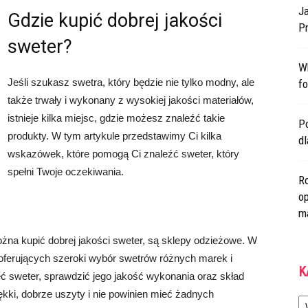
Ja
Gdzie kupić dobrej jakości
Pr
sweter?
W
Jeśli szukasz swetra, który będzie nie tylko modny, ale
fo
także trwały i wykonany z wysokiej jakości materiałów,
istnieje kilka miejsc, gdzie możesz znaleźć takie
Po
produkty. W tym artykule przedstawimy Ci kilka
d
wskazówek, które pomogą Ci znaleźć sweter, który
spełni Twoje oczekiwania.
Ro
op
m
żna kupić dobrej jakości sweter, są sklepy odzieżowe. W
oferujących szeroki wybór swetrów różnych marek i
K
ć sweter, sprawdzić jego jakość wykonania oraz skład
Ka
ękki, dobrze uszyty i nie powinien mieć żadnych