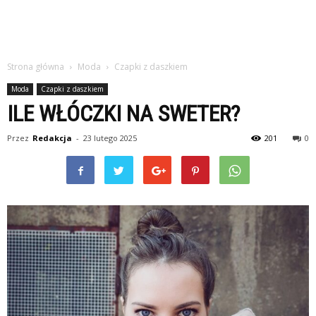
Strona główna
Moda
Czapki z daszkiem
Moda
Czapki z daszkiem
ILE WŁÓCZKI NA SWETER?
Przez
Redakcja
-
23 lutego 2025
201
0