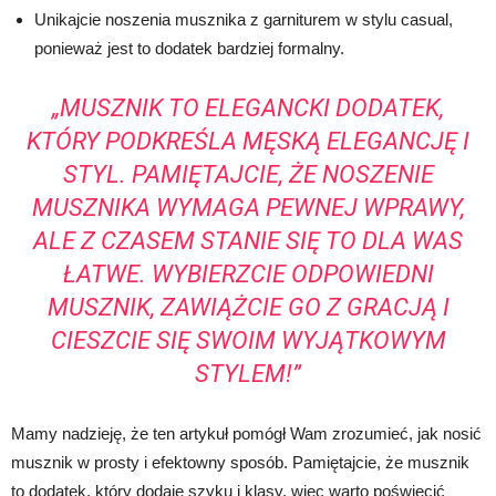
Unikajcie noszenia musznika z garniturem w stylu casual,
ponieważ jest to dodatek bardziej formalny.
„MUSZNIK TO ELEGANCKI DODATEK,
KTÓRY PODKREŚLA MĘSKĄ ELEGANCJĘ I
STYL. PAMIĘTAJCIE, ŻE NOSZENIE
MUSZNIKA WYMAGA PEWNEJ WPRAWY,
ALE Z CZASEM STANIE SIĘ TO DLA WAS
ŁATWE. WYBIERZCIE ODPOWIEDNI
MUSZNIK, ZAWIĄŻCIE GO Z GRACJĄ I
CIESZCIE SIĘ SWOIM WYJĄTKOWYM
STYLEM!”
Mamy nadzieję, że ten artykuł pomógł Wam zrozumieć, jak nosić
musznik w prosty i efektowny sposób. Pamiętajcie, że musznik
to dodatek, który dodaje szyku i klasy, więc warto poświęcić