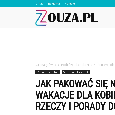
O nas
Reklama
Kontakt
Zouza.pl
Strona główna
Podróże dla kobiet
Solo travel dla
Podróże dla kobiet
Solo travel dla kobiet
JAK PAKOWAĆ SIĘ 
WAKACJE DLA KOBIE
RZECZY I PORADY 