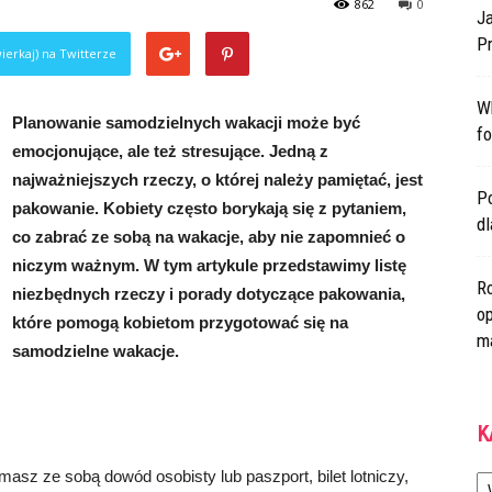
862
0
Ja
Pr
ierkaj) na Twitterze
W
Planowanie samodzielnych wakacji może być
fo
emocjonujące, ale też stresujące. Jedną z
najważniejszych rzeczy, o której należy pamiętać, jest
Po
pakowanie. Kobiety często borykają się z pytaniem,
d
co zabrać ze sobą na wakacje, aby nie zapomnieć o
niczym ważnym. W tym artykule przedstawimy listę
Ro
niezbędnych rzeczy i porady dotyczące pakowania,
op
które pomogą kobietom przygotować się na
m
samodzielne wakacje.
K
Ka
asz ze sobą dowód osobisty lub paszport, bilet lotniczy,