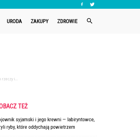
URODA
ZAKUPY
ZDROWIE
rzeczy i...
OBACZ TEŻ
jownik syjamski i jego krewni — labiryntowce,
yli ryby, które oddychają powietrzem