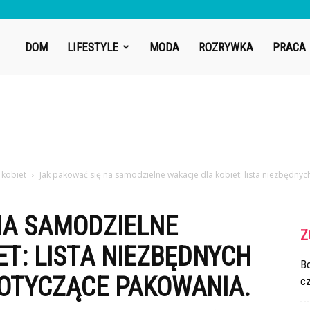
DOM
LIFESTYLE
MODA
ROZRYWKA
PRACA
 kobiet
Jak pakować się na samodzielne wakacje dla kobiet: lista niezbędnych 
NA SAMODZIELNE
Z
T: LISTA NIEZBĘDNYCH
Bo
DOTYCZĄCE PAKOWANIA.
cz