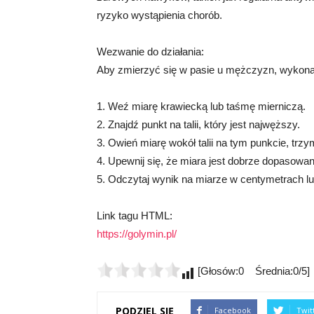
ryzyko wystąpienia chorób.
Wezwanie do działania:
Aby zmierzyć się w pasie u mężczyzn, wykonaj
1. Weź miarę krawiecką lub taśmę mierniczą.
2. Znajdź punkt na talii, który jest najwęższy.
3. Owień miarę wokół talii na tym punkcie, trzy
4. Upewnij się, że miara jest dobrze dopasowana
5. Odczytaj wynik na miarze w centymetrach lu
Link tagu HTML:
https://golymin.pl/
[Głosów:0 Średnia:0/5]
PODZIEL SIĘ
Facebook
Twit