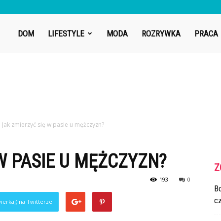
DOM
LIFESTYLE
MODA
ROZRYWKA
PRACA
Jak zmierzyć się w pasie u mężczyzn?
W PASIE U MĘŻCZYZN?
Z
193
0
Bo
cz
ierkaj) na Twitterze