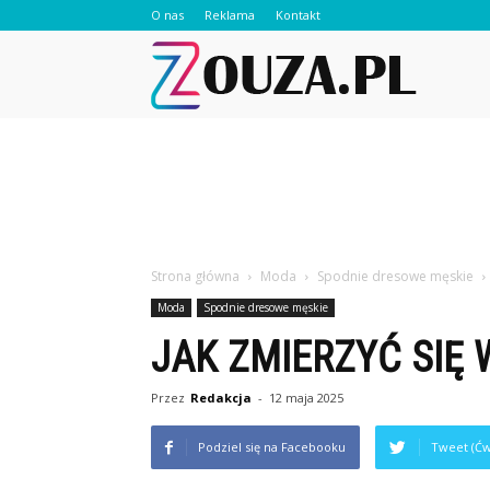
O nas
Reklama
Kontakt
Zouza.pl
Strona główna
Moda
Spodnie dresowe męskie
Moda
Spodnie dresowe męskie
JAK ZMIERZYĆ SIĘ 
Przez
Redakcja
-
12 maja 2025
Podziel się na Facebooku
Tweet (Ćw