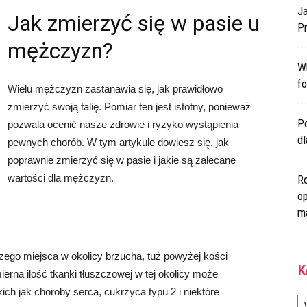
Ja
Jak zmierzyć się w pasie u
Pr
mężczyzn?
W
fo
Wielu mężczyzn zastanawia się, jak prawidłowo
zmierzyć swoją talię. Pomiar ten jest istotny, ponieważ
Po
pozwala ocenić nasze zdrowie i ryzyko wystąpienia
d
pewnych chorób. W tym artykule dowiesz się, jak
poprawnie zmierzyć się w pasie i jakie są zalecane
wartości dla mężczyzn.
Ro
op
m
zego miejsca w okolicy brzucha, tuż powyżej kości
K
erna ilość tkanki tłuszczowej w tej okolicy może
ich jak choroby serca, cukrzyca typu 2 i niektóre
Ka