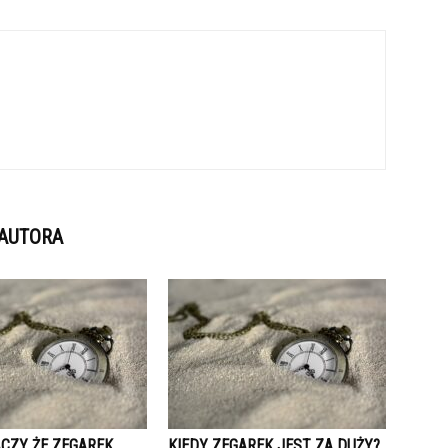
 AUTORA
ACZY ŻE ZEGAREK
KIEDY ZEGAREK JEST ZA DUŻY?