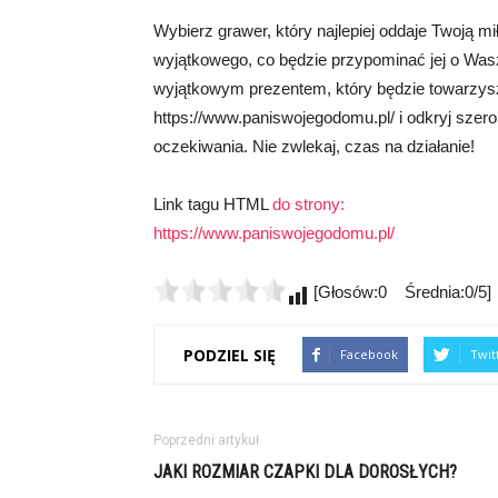
Wybierz grawer, który najlepiej oddaje Twoją mi
wyjątkowego, co będzie przypominać jej o Wasz
wyjątkowym prezentem, który będzie towarzyszyć
https://www.paniswojegodomu.pl/ i odkryj szer
oczekiwania. Nie zwlekaj, czas na działanie!
Link tagu HTML
do strony:
https://www.paniswojegodomu.pl/
[Głosów:0 Średnia:0/5]
PODZIEL SIĘ
Facebook
Twit
Poprzedni artykuł
JAKI ROZMIAR CZAPKI DLA DOROSŁYCH?