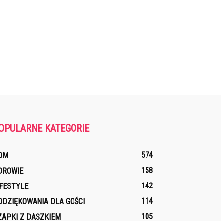
OPULARNE KATEGORIE
574
OM
158
DROWIE
142
IFESTYLE
114
ODZIĘKOWANIA DLA GOŚCI
105
ZAPKI Z DASZKIEM