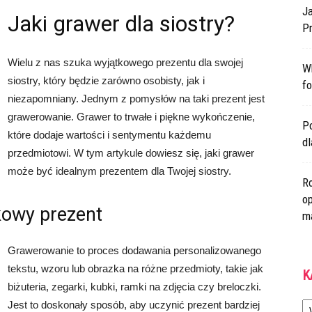
Ja
Jaki grawer dla siostry?
Pr
Wielu z nas szuka wyjątkowego prezentu dla swojej
W
siostry, który będzie zarówno osobisty, jak i
fo
niezapomniany. Jednym z pomysłów na taki prezent jest
grawerowanie. Grawer to trwałe i piękne wykończenie,
Po
które dodaje wartości i sentymentu każdemu
d
przedmiotowi. W tym artykule dowiesz się, jaki grawer
może być idealnym prezentem dla Twojej siostry.
Ro
op
kowy prezent
m
Grawerowanie to proces dodawania personalizowanego
tekstu, wzoru lub obrazka na różne przedmioty, takie jak
K
biżuteria, zegarki, kubki, ramki na zdjęcia czy breloczki.
Ka
Jest to doskonały sposób, aby uczynić prezent bardziej