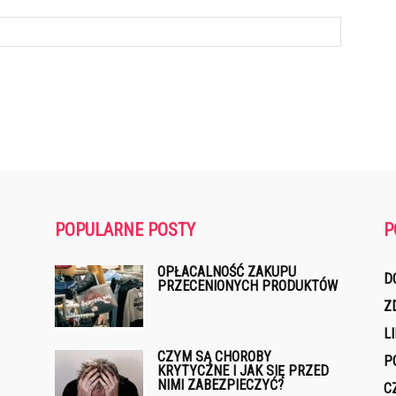
POPULARNE POSTY
P
OPŁACALNOŚĆ ZAKUPU
D
PRZECENIONYCH PRODUKTÓW
Z
L
CZYM SĄ CHOROBY
P
KRYTYCZNE I JAK SIĘ PRZED
NIMI ZABEZPIECZYĆ?
C