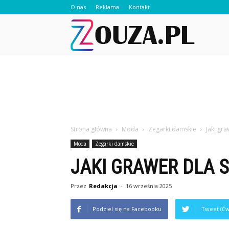
O nas
Reklama
Kontakt
Zouza.pl
Strona główna
Moda
Zegarki damskie
Jaki gra
Moda
Zegarki damskie
JAKI GRAWER DLA S
Przez
Redakcja
-
16 września 2025
Podziel się na Facebooku
Tweet (Ćw