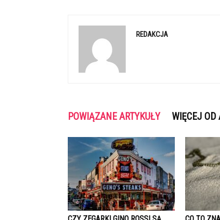
REDAKCJA
POWIĄZANE ARTYKUŁY
WIĘCEJ OD
CZY ZEGARKI GINO ROSSI SĄ
CO TO ZN