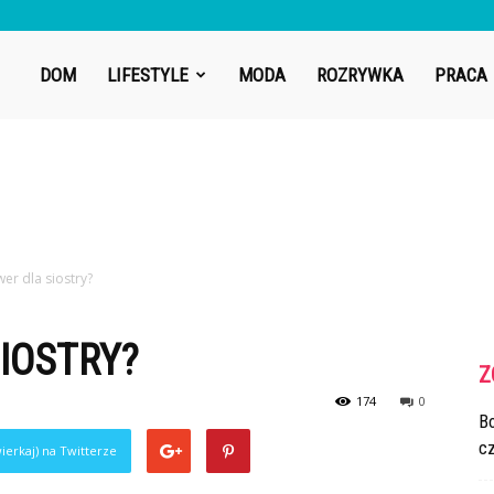
DOM
LIFESTYLE
MODA
ROZRYWKA
PRACA
wer dla siostry?
IOSTRY?
Z
174
0
Bo
cz
ierkaj) na Twitterze