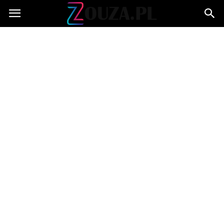
Zouza.pl