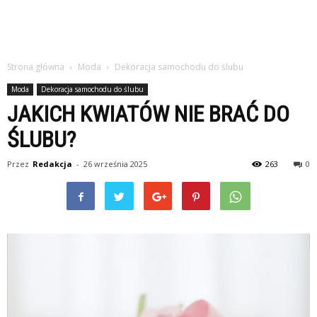
Strona główna
Moda
Dekoracja samochodu do ślubu
Moda
Dekoracja samochodu do ślubu
JAKICH KWIATÓW NIE BRAĆ DO
ŚLUBU?
Przez
Redakcja
-
26 września 2025
263
0