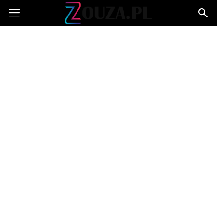
Zouza.pl