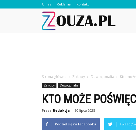
O nas
Reklama
Kontakt
Zouza.pl
Strona główna
Zakupy
Dewocjonalia
Kto może
Zakupy
Dewocjonalia
KTO MOŻE POŚWIĘC
Przez
Redakcja
-
30 lipca 2025
Podziel się na Facebooku
Tweet (Ćw