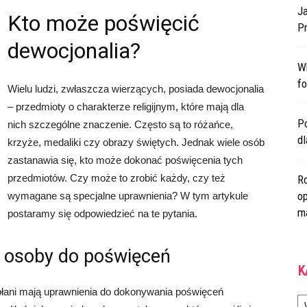
Ja
Kto może poświęcić
Pr
dewocjonalia?
W
fo
Wielu ludzi, zwłaszcza wierzących, posiada dewocjonalia
– przedmioty o charakterze religijnym, które mają dla
Po
nich szczególne znaczenie. Często są to różańce,
d
krzyże, medaliki czy obrazy świętych. Jednak wiele osób
zastanawia się, kto może dokonać poświęcenia tych
przedmiotów. Czy może to zrobić każdy, czy też
Ro
op
wymagane są specjalne uprawnienia? W tym artykule
m
postaramy się odpowiedzieć na te pytania.
e osoby do poświęceń
K
płani mają uprawnienia do dokonywania poświęceń
Ka