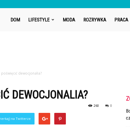
DOM
LIFESTYLE
MODA
ROZRYWKA
PRACA
 poświęcić dewocjonalia?
IĆ DEWOCJONALIA?
Z
260
0
Bo
cz
ierkaj) na Twitterze