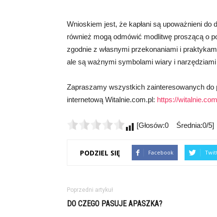
Wnioskiem jest, że kapłani są upoważnieni do
również mogą odmówić modlitwę proszącą o po
zgodnie z własnymi przekonaniami i praktykami
ale są ważnymi symbolami wiary i narzędziami
Zapraszamy wszystkich zainteresowanych do poś
internetową Witalnie.com.pl:
https://witalnie.com
[Głosów:0 Średnia:0/5]
PODZIEL SIĘ
Facebook
Twit
Poprzedni artykuł
DO CZEGO PASUJE APASZKA?