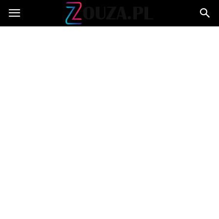
Zouza.pl