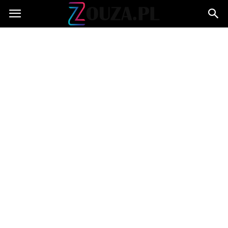
Zouza.pl