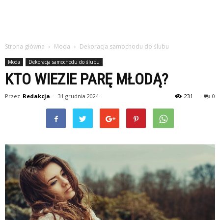
Strona główna
Moda
Dekoracja samochodu do ślubu
Moda
Dekoracja samochodu do ślubu
KTO WIEZIE PARĘ MŁODĄ?
Przez
Redakcja
-
31 grudnia 2024
231
0