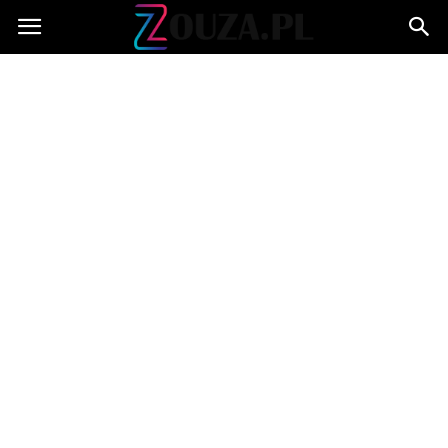
Zouza.pl