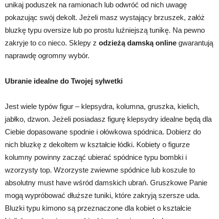
unikaj poduszek na ramionach lub odwróć od nich uwagę
pokazując swój dekolt. Jeżeli masz wystający brzuszek, załóż
bluzkę typu oversize lub po prostu luźniejszą tunikę. Na pewno
zakryje to co nieco. Sklepy z
odzieżą damską online
gwarantują
naprawdę ogromny wybór.
Ubranie idealne do Twojej sylwetki
Jest wiele typów figur – klepsydra, kolumna, gruszka, kielich,
jabłko, dzwon. Jeżeli posiadasz figurę klepsydry idealne będą dla
Ciebie dopasowane spodnie i ołówkowa spódnica. Dobierz do
nich bluzkę z dekoltem w kształcie łódki. Kobiety o figurze
kolumny powinny zacząć ubierać spódnice typu bombki i
wzorzysty top. Wzorzyste zwiewne spódnice lub koszule to
absolutny must have wśród damskich ubrań. Gruszkowe Panie
mogą wypróbować dłuższe tuniki, które zakryją szersze uda.
Bluzki typu kimono są przeznaczone dla kobiet o kształcie