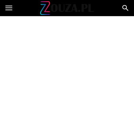
Zouza.pl