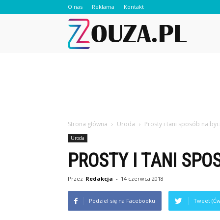
O nas
Reklama
Kontakt
Zouza.pl
Strona główna
Uroda
Prosty i tani sposób na byc
Uroda
PROSTY I TANI SPO
Przez
Redakcja
-
14 czerwca 2018
Podziel się na Facebooku
Tweet (Ćw