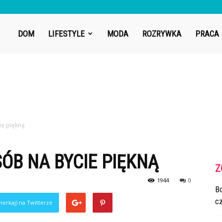
DOM
LIFESTYLE
MODA
ROZRYWKA
PRACA
ie piękną
SÓB NA BYCIE PIĘKNĄ
Z
1944
0
Bo
cz
ierkaj) na Twitterze