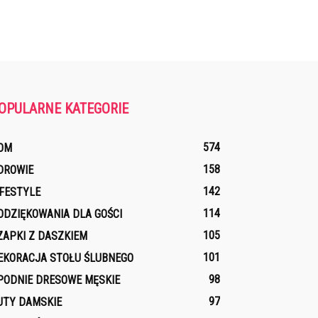
OPULARNE KATEGORIE
574
OM
158
DROWIE
142
IFESTYLE
114
ODZIĘKOWANIA DLA GOŚCI
105
ZAPKI Z DASZKIEM
101
EKORACJA STOŁU ŚLUBNEGO
98
PODNIE DRESOWE MĘSKIE
97
UTY DAMSKIE