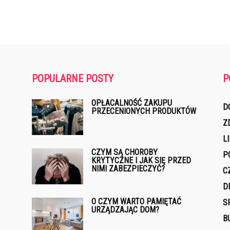
POPULARNE POSTY
P
OPŁACALNOŚĆ ZAKUPU
D
PRZECENIONYCH PRODUKTÓW
Z
L
CZYM SĄ CHOROBY
P
KRYTYCZNE I JAK SIĘ PRZED
NIMI ZABEZPIECZYĆ?
C
D
O CZYM WARTO PAMIĘTAĆ
S
URZĄDZAJĄC DOM?
B