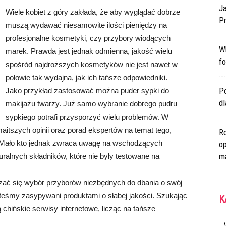
Ja
Wiele kobiet z góry zakłada, że aby wyglądać dobrze
Pr
muszą wydawać niesamowite ilości pieniędzy na
profesjonalne kosmetyki, czy przybory wiodących
W
marek. Prawda jest jednak odmienna, jakość wielu
fo
spośród najdroższych kosmetyków nie jest nawet w
połowie tak wydajna, jak ich tańsze odpowiedniki.
Po
Jako przykład zastosować można puder sypki do
d
makijażu twarzy. Już samo wybranie dobrego pudru
sypkiego potrafi przysporzyć wielu problemów. W
aitszych opinii oraz porad ekspertów na temat tego,
Ro
. Mało kto jednak zwraca uwagę na wschodzących
op
m
ralnych składników, które nie były testowane na
ać się wybór przyborów niezbędnych do dbania o swój
steśmy zasypywani produktami o słabej jakości. Szukając
K
 chińskie serwisy internetowe, licząc na tańsze
Ka