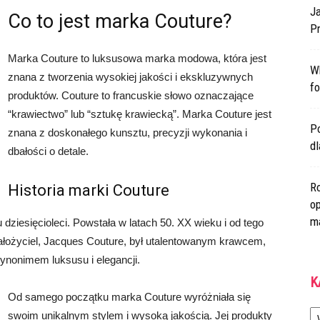
Ja
Co to jest marka Couture?
Pr
Marka Couture to luksusowa marka modowa, która jest
W
znana z tworzenia wysokiej jakości i ekskluzywnych
fo
produktów. Couture to francuskie słowo oznaczające
“krawiectwo” lub “sztukę krawiecką”. Marka Couture jest
Po
znana z doskonałego kunsztu, precyzji wykonania i
d
dbałości o detale.
Ro
Historia marki Couture
op
m
 dziesięcioleci. Powstała w latach 50. XX wieku i od tego
ałożyciel, Jacques Couture, był utalentowanym krawcem,
synonimem luksusu i elegancji.
K
Od samego początku marka Couture wyróżniała się
Ka
swoim unikalnym stylem i wysoką jakością. Jej produkty