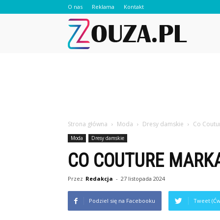
O nas
Reklama
Kontakt
Zouza.pl
Strona główna
Moda
Dresy damskie
Co Coutu
Moda
Dresy damskie
CO COUTURE MARK
Przez
Redakcja
-
27 listopada 2024
Podziel się na Facebooku
Tweet (Ćw