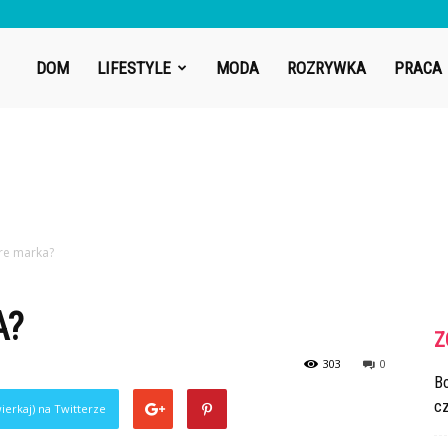
DOM
LIFESTYLE
MODA
ROZRYWKA
PRACA
re marka?
A?
Z
303
0
Bo
cz
ierkaj) na Twitterze