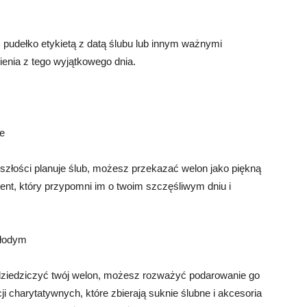
 pudełko etykietą z datą ślubu lub innym ważnymi
enia z tego wyjątkowego dnia.
ie
yszłości planuje ślub, możesz przekazać welon jako piękną
ent, który przypomni im o twoim szczęśliwym dniu i
młodym
 odziedziczyć twój welon, możesz rozważyć podarowanie go
i charytatywnych, które zbierają suknie ślubne i akcesoria