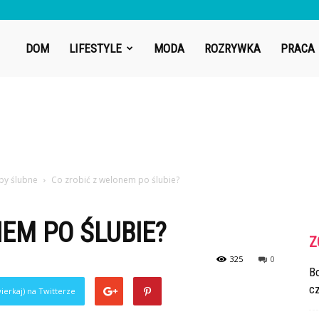
DOM
LIFESTYLE
MODA
ROZRYWKA
PRACA
by ślubne
Co zrobić z welonem po ślubie?
EM PO ŚLUBIE?
Z
325
0
Bo
cz
ierkaj) na Twitterze