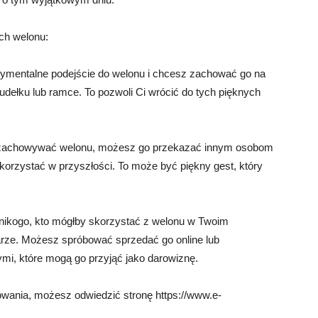
ych welonu:
tymentalne podejście do welonu i chcesz zachować go na
dełku lub ramce. To pozwoli Ci wrócić do tych pięknych
ru zachowywać welonu, możesz go przekazać innym osobom
korzystać w przyszłości. To może być piękny gest, który
 nikogo, kto mógłby skorzystać z welonu w Twoim
rze. Możesz spróbować sprzedać go online lub
mi, które mogą go przyjąć jako darowiznę.
owania, możesz odwiedzić stronę https://www.e-