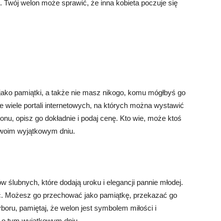
ć. Twój welon może sprawić, że inna kobieta poczuje się
ako pamiątki, a także nie masz nikogo, komu mógłbyś go
 wiele portali internetowych, na których można wystawić
lonu, opisz go dokładnie i podaj cenę. Kto wie, może ktoś
swoim wyjątkowym dniu.
 ślubnych, które dodają uroku i elegancji pannie młodej.
ć. Możesz go przechować jako pamiątkę, przekazać go
oru, pamiętaj, że welon jest symbolem miłości i
i o tym wyjątkowym dniu.