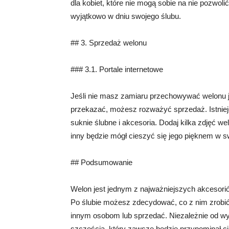
dla kobiet, które nie mogą sobie na nie pozwoli
wyjątkowo w dniu swojego ślubu.
## 3. Sprzedaż welonu
### 3.1. Portale internetowe
Jeśli nie masz zamiaru przechowywać welonu j
przekazać, możesz rozważyć sprzedaż. Istnieje
suknie ślubne i akcesoria. Dodaj kilka zdjęć we
inny będzie mógł cieszyć się jego pięknem w 
## Podsumowanie
Welon jest jednym z najważniejszych akcesoriów
Po ślubie możesz zdecydować, co z nim zrobi
innym osobom lub sprzedać. Niezależnie od wyb
szczęścia, który zawsze będzie przypominał c