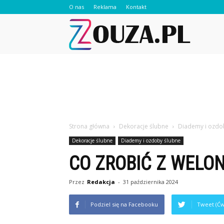
O nas
Reklama
Kontakt
Zouza.pl
Strona główna
Dekoracje ślubne
Diademy i ozdo
Dekoracje ślubne
Diademy i ozdoby ślubne
CO ZROBIĆ Z WELON
Przez
Redakcja
-
31 października 2024
Podziel się na Facebooku
Tweet (Ćw