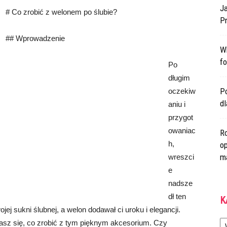
Ja
# Co zrobić z welonem po ślubie?
Pr
## Wprowadzenie
W
fo
Po
długim
Po
oczekiw
d
aniu i
przygot
owaniac
Ro
h,
op
m
wreszci
e
nadsze
dł ten
K
jej sukni ślubnej, a welon dodawał ci uroku i elegancji.
Ka
iasz się, co zrobić z tym pięknym akcesorium. Czy