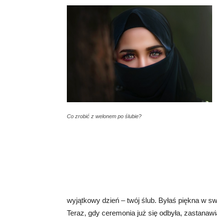
Co zrobić z welonem po ślubie?
wyjątkowy dzień – twój ślub. Byłaś piękna w swo
Teraz, gdy ceremonia już się odbyła, zastanaw