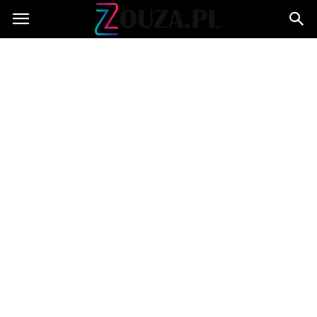
Zouza.pl