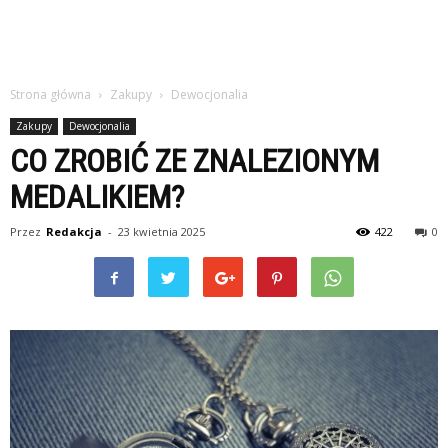
Strona główna
Zakupy
Dewocjonalia
Zakupy
Dewocjonalia
CO ZROBIĆ ZE ZNALEZIONYM
MEDALIKIEM?
Przez
Redakcja
-
23 kwietnia 2025
422
0