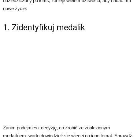
odziedziczony po kimś, istnieje wiele możliwości, aby nadać mu
nowe życie.
1. Zidentyfikuj medalik
Zanim podejmiesz decyzję, co zrobić ze znalezionym
medalikiem, warto dowiedzieć się więcej na jego temat. Sprawdź,