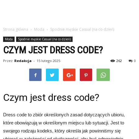
Strona główna
Moda
Spodnie męskie Casual (na co dzień)
Moda
Spodnie męskie Casual (na co dzień)
CZYM JEST DRESS CODE?
Przez
Redakcja
-
15 lutego 2025
262
0
Czym jest dress code?
Dress code to zbiór określonych zasad dotyczących ubioru,
które obowiązują w określonym miejscu lub sytuacji. Jest to
swojego rodzaju kodeks, który określa jak powinniśmy się
ubierać w zależności od okoliczności, aby być odpowiednio