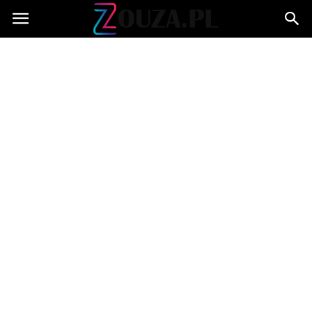
Zouza.pl