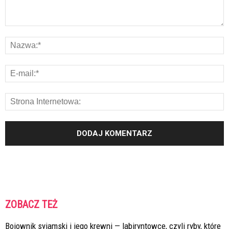
ZOBACZ TEŻ
Bojownik syjamski i jego krewni — labiryntowce, czyli ryby, które