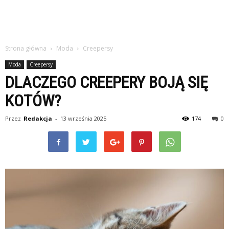
Strona główna
Moda
Creepersy
Moda
Creepersy
DLACZEGO CREEPERY BOJĄ SIĘ
KOTÓW?
Przez
Redakcja
-
13 września 2025
174
0