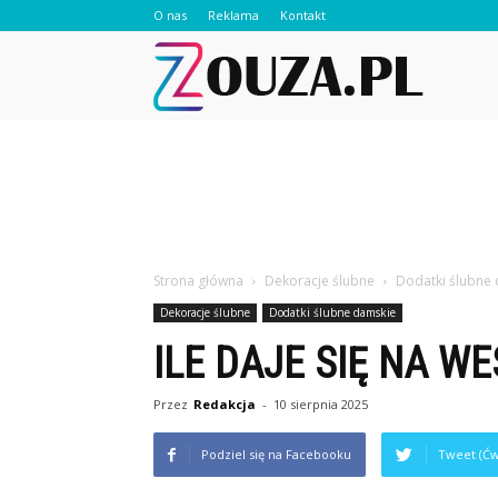
O nas
Reklama
Kontakt
Zouza.pl
Strona główna
Dekoracje ślubne
Dodatki ślubne
Dekoracje ślubne
Dodatki ślubne damskie
ILE DAJE SIĘ NA W
Przez
Redakcja
-
10 sierpnia 2025
Podziel się na Facebooku
Tweet (Ćw