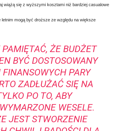
aj wiążą się z wyższymi kosztami niż bardziej casualowe
e letnim mogą być droższe ze względu na większe
 PAMIĘTAĆ, ŻE BUDŻET
IEN BYĆ DOSTOSOWANY
I FINANSOWYCH PARY
RTO ZADŁUŻAĆ SIĘ NA
TYLKO PO TO, ABY
WYMARZONE WESELE.
E JEST STWORZENIE
 CHWIL I RADOŚCI DLA