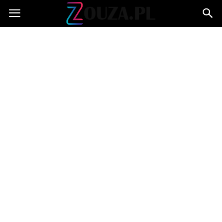
Zouza.pl