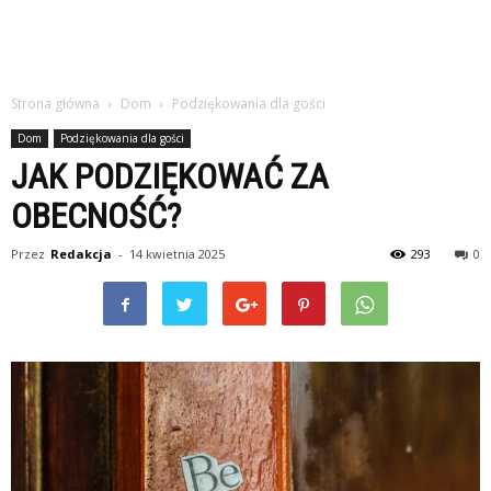
Strona główna
Dom
Podziękowania dla gości
Dom
Podziękowania dla gości
JAK PODZIĘKOWAĆ ZA
OBECNOŚĆ?
Przez
Redakcja
-
14 kwietnia 2025
293
0