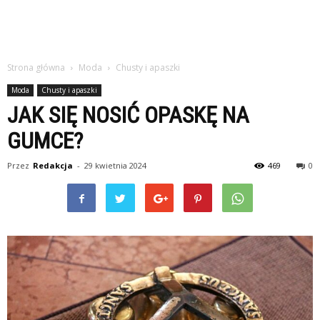
Strona główna
Moda
Chusty i apaszki
Moda
Chusty i apaszki
JAK SIĘ NOSIĆ OPASKĘ NA
GUMCE?
Przez
Redakcja
-
29 kwietnia 2024
469
0