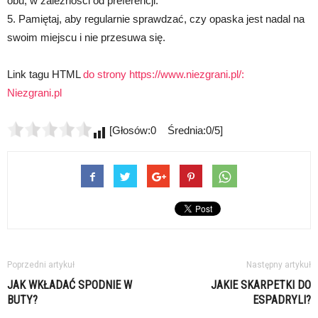
obu, w zależności od preferencji.
5. Pamiętaj, aby regularnie sprawdzać, czy opaska jest nadal na
swoim miejscu i nie przesuwa się.
Link tagu HTML
do strony https://www.niezgrani.pl/:
Niezgrani.pl
[Głosów:0 Średnia:0/5]
Poprzedni artykuł
Następny artykuł
JAK WKŁADAĆ SPODNIE W
JAKIE SKARPETKI DO
BUTY?
ESPADRYLI?