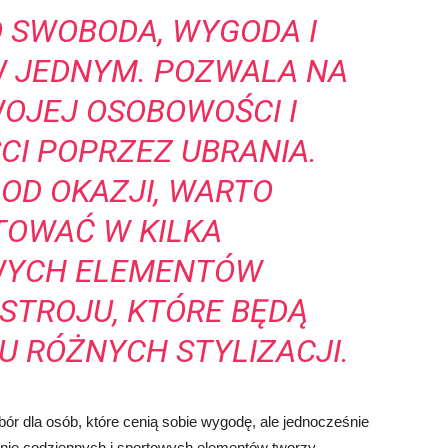
O SWOBODA, WYGODA I
 JEDNYM. POZWALA NA
OJEJ OSOBOWOŚCI I
CI POPRZEZ UBRANIA.
 OD OKAZJI, WARTO
TOWAĆ W KILKA
YCH ELEMENTÓW
STROJU, KTÓRE BĘDĄ
U RÓŻNYCH STYLIZACJI.
bór dla osób, które cenią sobie wygodę, ale jednocześnie
enie codziennych i sportowych elementów tworzy