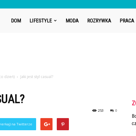
DOM
LIFESTYLE
MODA
ROZRYWKA
PRACA
co dzień)
Jaki jest styl casual?
SUAL?
Z
253
0
Bo
cz
ierkaj) na Twitterze