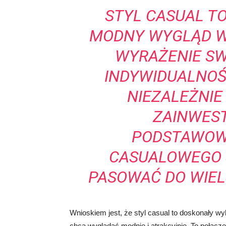
STYL CASUAL T
MODNY WYGLĄD W
WYRAŻENIE SW
INDYWIDUALNOŚ
NIEZALEŻNIE
ZAINWES
PODSTAWOW
CASUALOWEGO 
PASOWAĆ DO WIEL
Wnioskiem jest, że styl casual to doskonały wy
chcą wyglądać modnie i atrakcyjnie. To połącz