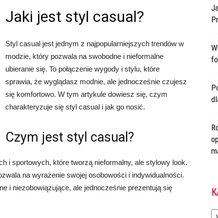
Ja
Jaki jest styl casual?
Pr
Styl casual jest jednym z najpopularniejszych trendów w
W
modzie, który pozwala na swobodne i nieformalne
fo
ubieranie się. To połączenie wygody i stylu, które
sprawia, że wyglądasz modnie, ale jednocześnie czujesz
Po
się komfortowo. W tym artykule dowiesz się, czym
d
charakteryzuje się styl casual i jak go nosić.
Ro
Czym jest styl casual?
op
m
h i sportowych, które tworzą nieformalny, ale stylowy look.
pozwala na wyrażenie swojej osobowości i indywidualności.
 i niezobowiązujące, ale jednocześnie prezentują się
K
Ka