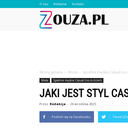
O nas
Reklama
Kontakt
Zouza.pl
Strona główna
Moda
Spodnie męskie Casual (na 
Moda
Spodnie męskie Casual (na co dzień)
JAKI JEST STYL CA
Przez
Redakcja
-
26 września 2025
Podziel się na Facebooku
Tweet (Ćw