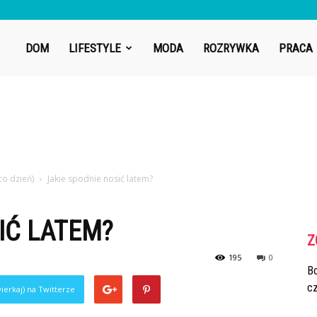
DOM
LIFESTYLE
MODA
ROZRYWKA
PRACA
co dzień)
Jakie spodnie nosić latem?
IĆ LATEM?
Z
195
0
Bo
cz
ierkaj) na Twitterze