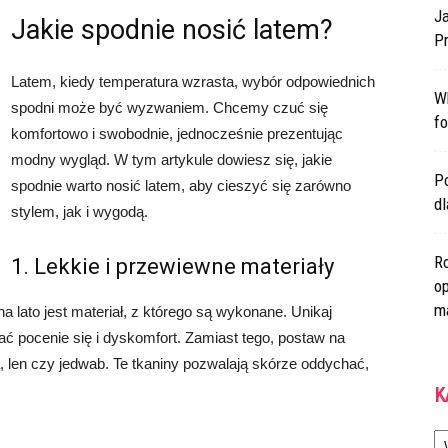
Ja
Jakie spodnie nosić latem?
Pr
Latem, kiedy temperatura wzrasta, wybór odpowiednich
W
spodni może być wyzwaniem. Chcemy czuć się
fo
komfortowo i swobodnie, jednocześnie prezentując
modny wygląd. W tym artykule dowiesz się, jakie
Po
spodnie warto nosić latem, aby cieszyć się zarówno
d
stylem, jak i wygodą.
Ro
1. Lekkie i przewiewne materiały
op
m
lato jest materiał, z którego są wykonane. Unikaj
ać pocenie się i dyskomfort. Zamiast tego, postaw na
a, len czy jedwab. Te tkaniny pozwalają skórze oddychać,
K
Ka