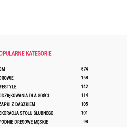
OPULARNE KATEGORIE
574
OM
158
DROWIE
142
IFESTYLE
114
ODZIĘKOWANIA DLA GOŚCI
105
ZAPKI Z DASZKIEM
101
EKORACJA STOŁU ŚLUBNEGO
98
PODNIE DRESOWE MĘSKIE