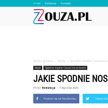
O nas
Reklama
Kontakt
Zouza.pl
Strona główna
Moda
Spodnie męskie Casual (na 
Moda
Spodnie męskie Casual (na co dzień)
JAKIE SPODNIE NOS
Przez
Redakcja
-
7 stycznia 2025
Podziel się na Facebooku
Tweet (Ćw