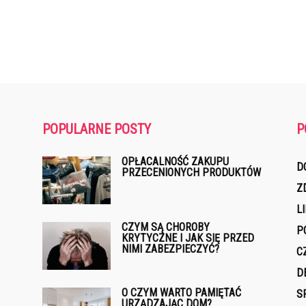
POPULARNE POSTY
P
OPŁACALNOŚĆ ZAKUPU
D
PRZECENIONYCH PRODUKTÓW
Z
L
CZYM SĄ CHOROBY
P
KRYTYCZNE I JAK SIĘ PRZED
NIMI ZABEZPIECZYĆ?
C
D
O CZYM WARTO PAMIĘTAĆ
S
URZĄDZAJĄC DOM?