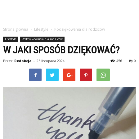
Strona główna
Lifestyle
Podziękowania dla rodziców
Lifestyle
Podziękowania dla rodziców
W JAKI SPOSÓB DZIĘKOWAĆ?
Przez
Redakcja
-
25 listopada 2024
456
0