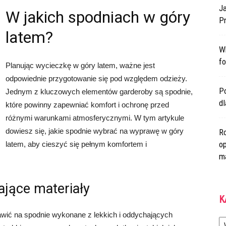
Ja
W jakich spodniach w góry
Pr
latem?
W
fo
Planując wycieczkę w góry latem, ważne jest
odpowiednie przygotowanie się pod względem odzieży.
Po
Jednym z kluczowych elementów garderoby są spodnie,
d
które powinny zapewniać komfort i ochronę przed
różnymi warunkami atmosferycznymi. W tym artykule
dowiesz się, jakie spodnie wybrać na wyprawę w góry
Ro
op
latem, aby cieszyć się pełnym komfortem i
m
ające materiały
K
wić na spodnie wykonane z lekkich i oddychających
Ka