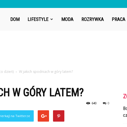
DOM
LIFESTYLE
MODA
ROZRYWKA
PRACA
co dzień)
W jakich spodniach w góry latem?
CH W GÓRY LATEM?
Z
640
0
Bo
cz
ierkaj) na Twitterze