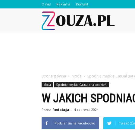
O nas
Reklama
Kontakt
Zouza.pl
Strona główna
Moda
Spodnie męskie Casual (na 
Moda
Spodnie męskie Casual (na co dzień)
W JAKICH SPODNIA
Przez
Redakcja
-
4 czerwca 2024
Podziel się na Facebooku
Tweet (Ćw