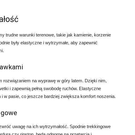
ałość
 trudne warunki terenowe, takie jak kamienie, korzenie
podnie były elastyczne i wytrzymałe, aby zapewnić
i.
stawkami
m rozwiązaniem na wyprawę w góry latem. Dzięki nim,
wetki i zapewnią pełną swobodę ruchów. Elastyczne
 i w pasie, co jeszcze bardziej zwiększa komfort noszenia.
ingowe
 zwróć uwagę na ich wytrzymałość. Spodnie trekkingowe
dura czy ripstop, będą odporne na przetarcia i