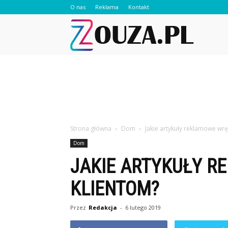
O nas
Reklama
Kontakt
Zouza.pl
Strona główna
Dom
Jakie artykuły reklamowe wr
Dom
JAKIE ARTYKUŁY 
KLIENTOM?
Przez
Redakcja
-
6 lutego 2019