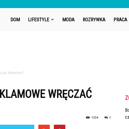
DOM
LIFESTYLE
MODA
ROZRYWKA
PRACA
ęczać klientom?
REKLAMOWE WRĘCZAĆ
Z
Bo
cz
1334
0