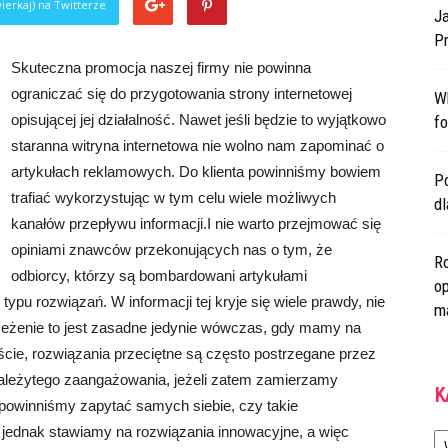
ierkaj) na Twitterze
Ja
Pr
Skuteczna promocja naszej firmy nie powinna
ograniczać się do przygotowania strony internetowej
W
opisującej jej działalność. Nawet jeśli będzie to wyjątkowo
fo
staranna witryna internetowa nie wolno nam zapominać o
artykułach reklamowych. Do klienta powinniśmy bowiem
Po
trafiać wykorzystując w tym celu wiele możliwych
d
kanałów przepływu informacji.I nie warto przejmować się
opiniami znawców przekonujących nas o tym, że
Ro
odbiorcy, którzy są bombardowani artykułami
op
typu rozwiązań. W informacji tej kryje się wiele prawdy, nie
m
zeżenie to jest zasadne jedynie wówczas, gdy mamy na
ie, rozwiązania przeciętne są często postrzegane przez
 należytego zaangażowania, jeżeli zatem zamierzamy
K
powinniśmy zapytać samych siebie, czy takie
Ka
i jednak stawiamy na rozwiązania innowacyjne, a więc