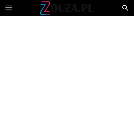
Zouza.pl